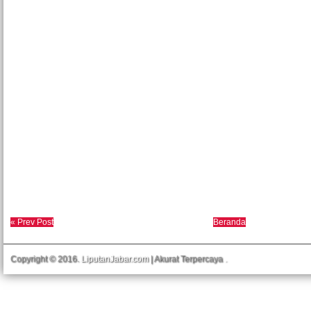
« Prev Post
Beranda
Copyright © 2016.
LiputanJabar.com
| Akurat Terpercaya
.