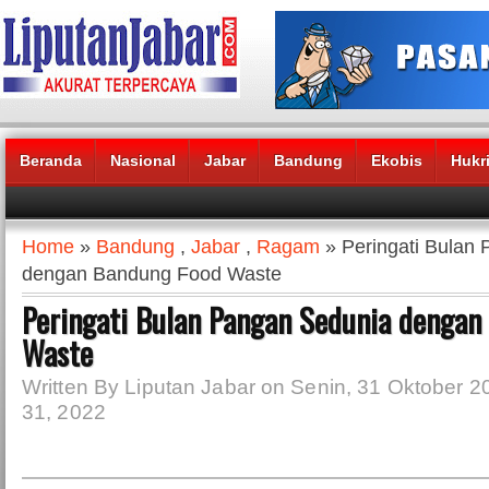
Beranda
Nasional
Jabar
Bandung
Ekobis
Hukr
Headlines News :
Home
»
Bandung
,
Jabar
,
Ragam
» Peringati Bulan
dengan Bandung Food Waste
Peringati Bulan Pangan Sedunia dengan
Waste
Written By Liputan Jabar on Senin, 31 Oktober 2
31, 2022