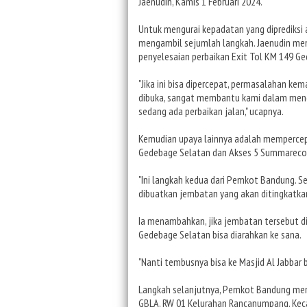
Jaenudin, Kamis 1 Februari 2024.
Untuk mengurai kepadatan yang diprediksi 
mengambil sejumlah langkah. Jaenudin m
penyelesaian perbaikan Exit Tol KM 149 G
"Jika ini bisa dipercepat, permasalahan kem
dibuka, sangat membantu kami dalam meng
sedang ada perbaikan jalan," ucapnya.
Kemudian upaya lainnya adalah memperce
Gedebage Selatan dan Akses 5 Summarecon
"Ini langkah kedua dari Pemkot Bandung. 
dibuatkan jembatan yang akan ditingkatka
Ia menambahkan, jika jembatan tersebut di
Gedebage Selatan bisa diarahkan ke sana.
"Nanti tembusnya bisa ke Masjid Al Jabbar b
Langkah selanjutnya, Pemkot Bandung mend
GBLA, RW 01 Kelurahan Rancanumpang, Ke