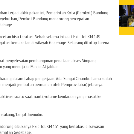
akan terjadi akhir pekan ini, Pemerintah Kota (Pemkot) Bandung
enyebutkan, Pemkot Bandung mendorong percepatan
edebage.
acetan bisa teratasi. Sebab selama ini saat Exit Tol KM 149
atasi kemacetan di wilayah Gedebage. Sekarang ditutup karena
pat penyelesaian pembangunan penataan akses Simpang
 yang menuju ke Masjid Al jabbar.
Sekarang dalam tahap pengerjaan. Ada Sungai Cinambo Lama sudah
n menjadi jembatan permanen oleh Pemprov Jabar," jelasnya.
aktivasi suatu saat nanti, volume kendaraan yang masuk ke
elakang," lanjut Jaenudin.
orong dibukanya Exit Tol KM 151 yang berlokasi di kawasan
camatan Gedebage.