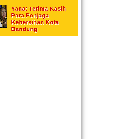
Yana: Terima Kasih
Para Penjaga
Kebersihan Kota
Bandung