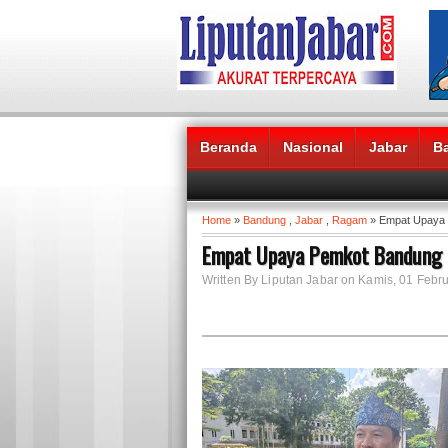
Beranda
Nasional
Jabar
B
Headlines News :
Home
»
Bandung
,
Jabar
,
Ragam
» Empat Upaya 
Empat Upaya Pemkot Bandung 
Written By Liputan Jabar on Kamis, 01 Febru