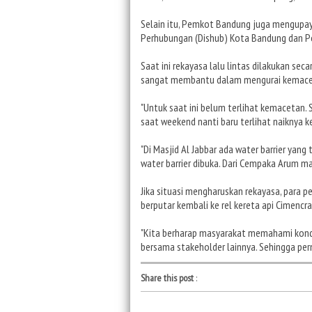
Selain itu, Pemkot Bandung juga mengupay
Perhubungan (Dishub) Kota Bandung dan P
Saat ini rekayasa lalu lintas dilakukan sec
sangat membantu dalam mengurai kemace
"Untuk saat ini belum terlihat kemacetan. S
saat weekend nanti baru terlihat naiknya 
"Di Masjid Al Jabbar ada water barrier yang 
water barrier dibuka. Dari Cempaka Arum ma
Jika situasi mengharuskan rekayasa, para pe
berputar kembali ke rel kereta api Cimencr
"Kita berharap masyarakat memahami kondis
bersama stakeholder lainnya. Sehingga per
Share this post
: