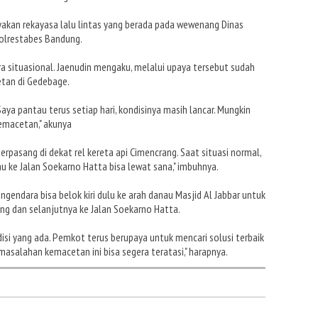
akan rekayasa lalu lintas yang berada pada wewenang Dinas
olrestabes Bandung.
ara situasional. Jaenudin mengaku, melalui upaya tersebut sudah
tan di Gedebage.
aya pantau terus setiap hari, kondisinya masih lancar. Mungkin
kemacetan," akunya
terpasang di dekat rel kereta api Cimencrang. Saat situasi normal,
u ke Jalan Soekarno Hatta bisa lewat sana," imbuhnya.
ngendara bisa belok kiri dulu ke arah danau Masjid Al Jabbar untuk
ang dan selanjutnya ke Jalan Soekarno Hatta.
i yang ada. Pemkot terus berupaya untuk mencari solusi terbaik
masalahan kemacetan ini bisa segera teratasi," harapnya.