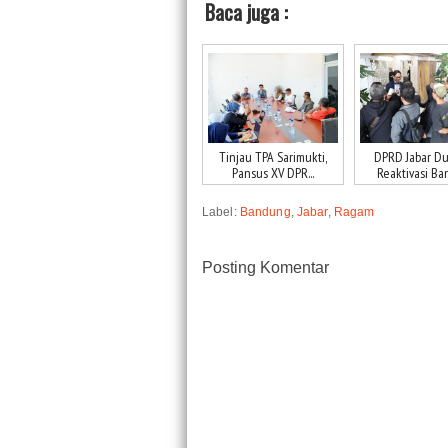
Baca juga :
Tinjau TPA Sarimukti,
DPRD Jabar D
Pansus XV DPR...
Reaktivasi Ban
Label:
Bandung
,
Jabar
,
Ragam
Posting Komentar