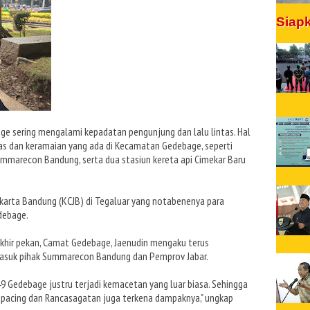
Siap
ge sering mengalami kepadatan pengunjung dan lalu lintas. Hal
tas dan keramaian yang ada di Kecamatan Gedebage, seperti
Summarecon Bandung, serta dua stasiun kereta api Cimekar Baru
Jakarta Bandung (KCJB) di Tegaluar yang notabenenya para
debage.
khir pekan, Camat Gedebage, Jaenudin mengaku terus
ermasuk pihak Summarecon Bandung dan Pemprov Jabar.
49 Gedebage justru terjadi kemacetan yang luar biasa. Sehingga
apacing dan Rancasagatan juga terkena dampaknya," ungkap