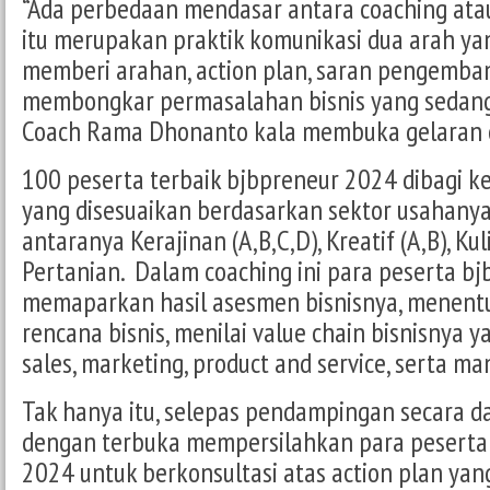
“Ada perbedaan mendasar antara coaching atau
itu merupakan praktik komunikasi dua arah ya
memberi arahan, action plan, saran pengemba
membongkar permasalahan bisnis yang sedang b
Coach Rama Dhonanto kala membuka gelaran 
100 peserta terbaik bjbpreneur 2024 dibagi 
yang disesuaikan berdasarkan sektor usahanya
antaranya Kerajinan (A,B,C,D), Kreatif (A,B), Kul
Pertanian. Dalam coaching ini para peserta b
memaparkan hasil asesmen bisnisnya, menent
rencana bisnis, menilai value chain bisnisnya y
sales, marketing, product and service, serta 
Tak hanya itu, selepas pendampingan secara da
dengan terbuka mempersilahkan para peserta 
2024 untuk berkonsultasi atas action plan yan