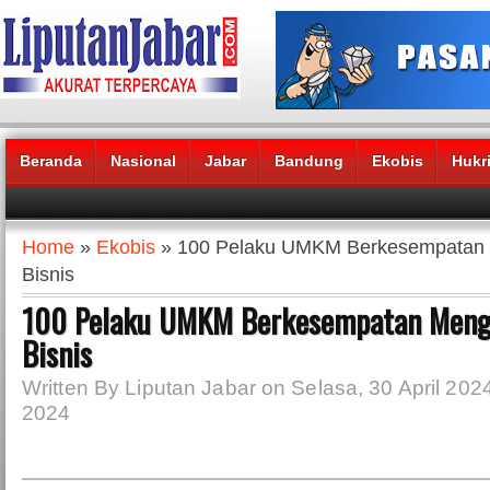
Beranda
Nasional
Jabar
Bandung
Ekobis
Hukr
Headlines News :
Home
»
Ekobis
» 100 Pelaku UMKM Berkesempata
Bisnis
100 Pelaku UMKM Berkesempatan Men
Bisnis
Written By Liputan Jabar on Selasa, 30 April 2024 
2024