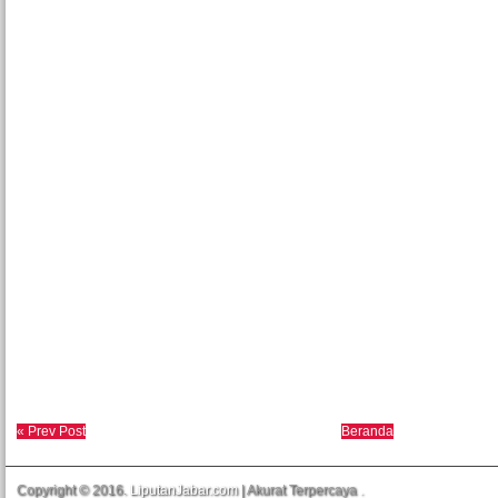
« Prev Post
Beranda
Copyright © 2016.
LiputanJabar.com
| Akurat Terpercaya
.