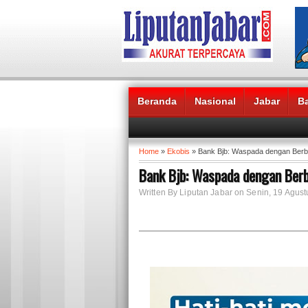
Beranda
Nasional
Jabar
B
Headlines News :
Home
»
Ekobis
» Bank Bjb: Waspada dengan Berb
Bank Bjb: Waspada dengan Ber
Written By Liputan Jabar on Senin, 19 Agust