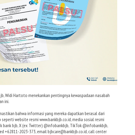
 bjb, Widi Hartoto menekankan pentingnya kewaspadaan nasabah
n ini.
astikan bahwa informasi yang mereka dapatkan berasal dari
 seperti website resmi www.bankbjb.co.id, media sosial resmi
k bank bjb, X (ex Twitter) @infobankbjb, TikTok @infobankbjb,
ed +62811-2023-373, email bjbcare@bankbjb.co.id, call center