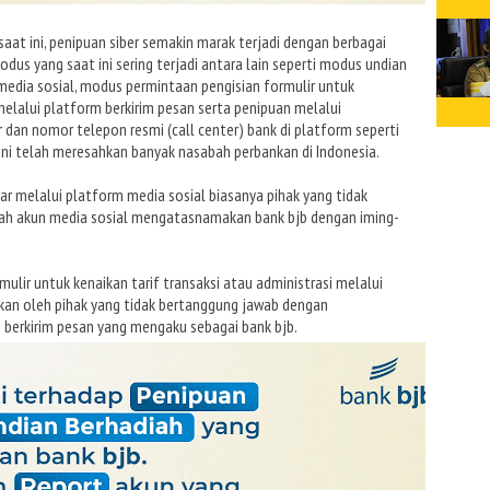
saat ini, penipuan siber semakin marak terjadi dengan berbagai
us yang saat ini sering terjadi antara lain seperti modus undian
media sosial, modus permintaan pengisian formulir untuk
 melalui platform berkirim pesan serta penipuan melalui
 dan nomor telepon resmi (call center) bank di platform seperti
 ini telah meresahkan banyak nasabah perbankan di Indonesia.
r melalui platform media sosial biasanya pihak yang tidak
h akun media sosial mengatasnamakan bank bjb dengan iming-
lir untuk kenaikan tarif transaksi atau administrasi melalui
kukan oleh pihak yang tidak bertanggung jawab dengan
i berkirim pesan yang mengaku sebagai bank bjb.