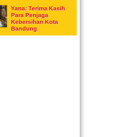
Yana: Terima Kasih
Para Penjaga
Kebersihan Kota
Bandung