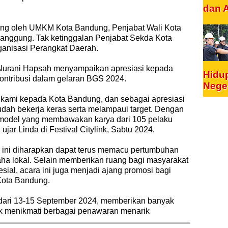
dan 
ng oleh UMKM Kota Bandung, Penjabat Wali Kota
i panggung. Tak ketinggalan Penjabat Sekda Kota
anisasi Perangkat Daerah.
Nurani Hapsah menyampaikan apresiasi kepada
Hidu
kontribusi dalam gelaran BGS 2024.
Nege
a kami kepada Kota Bandung, dan sebagai apresiasi
dah bekerja keras serta melampaui target. Dengan
model yang membawakan karya dari 105 pelaku
ujar Linda di Festival Citylink, Sabtu 2024.
 ini diharapkan dapat terus memacu pertumbuhan
aha lokal. Selain memberikan ruang bagi masyarakat
sial, acara ini juga menjadi ajang promosi bagi
Kota Bandung.
dari 13-15 September 2024, memberikan banyak
k menikmati berbagai penawaran menarik