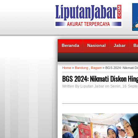
Beranda
Nasional
Jabar
B
Headlines News :
Home
»
Bandung
,
Ragam
» BGS 2024: Nikmati D
BGS 2024: Nikmati Diskon Hin
Written By Liputan Jabar on Senin, 16 Sept