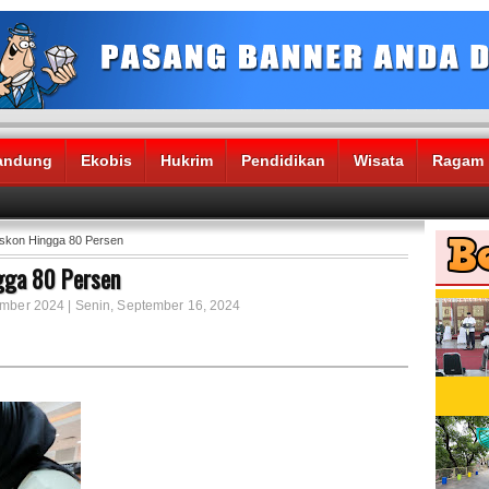
andung
Ekobis
Hukrim
Pendidikan
Wisata
Ragam
iskon Hingga 80 Persen
gga 80 Persen
ember 2024 | Senin, September 16, 2024