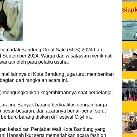
Siap
memadati Bandung Great Sale (BGS) 2024 hari
u 14 September 2024. Warga dan wisatawan menikmati
awarkan oleh para pelaku usaha.
18 mal lainnya di Kota Bandung juga turut memberikan
gian dari rangkaian acara ini.
29) mengungkapkan kegembiraannya saat berbelanja.
ra ini. Banyak barang berkualitas dengan harga
a besar-besaran, dan acaranya benar-benar seru,"
berburu barang diskon di Festival Citylink.
an kehadiran Penjabat Wali Kota Bandung yang
rani Hapsah ikut serta memeriahkan acara fashion