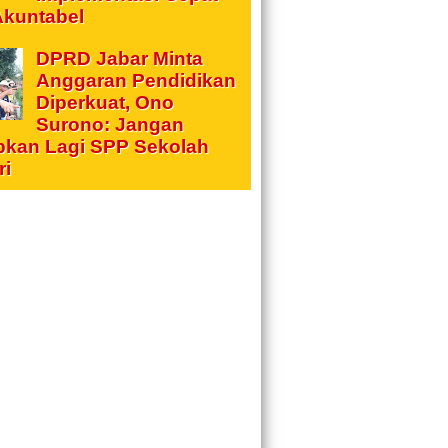
Akuntabel
DPRD Jabar Minta
Anggaran Pendidikan
Diperkuat, Ono
Surono: Jangan
pkan Lagi SPP Sekolah
ri