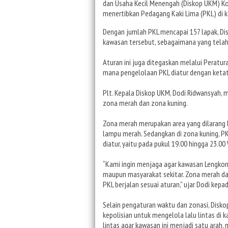
dan Usaha Kecil Menengah (Diskop UKM) 
menertibkan Pedagang Kaki Lima (PKL) di k
Dengan jumlah PKL mencapai 157 lapak, D
kawasan tersebut, sebagaimana yang telah 
Aturan ini juga ditegaskan melalui Peratu
mana pengelolaan PKL diatur dengan ketat
Plt. Kepala Diskop UKM, Dodi Ridwansyah,
zona merah dan zona kuning.
Zona merah merupakan area yang dilarang b
lampu merah. Sedangkan di zona kuning, P
diatur, yaitu pada pukul 19.00 hingga 23.00
“Kami ingin menjaga agar kawasan Lengkong
maupun masyarakat sekitar. Zona merah da
PKL berjalan sesuai aturan,” ujar Dodi kep
Selain pengaturan waktu dan zonasi, Disk
kepolisian untuk mengelola lalu lintas di 
lintas agar kawasan ini menjadi satu arah,