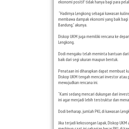
ekonomi positif tidak hanya bagi para pela
“Hadirnya Lengkong sebagai kawasan kulin
membawa dampak ekonomi yang baik bagi war
Bandung,” akunya.
Diskop UKM juga memiliki rencana ke dep
Lengkong.
Dodi mengaku telah meminta bantuan dari 
baik dari segi ukuran maupun bentuk.
Penataan ini diharapkan dapat membuat kaw
Diskop UKM tengah mencari investor atau p
mewujudkan rencana ini.
“Kami sedang mencari dukungan dari inve
ini agar menjadi lebih terstruktur dan menar
Dodi berharap, jumlah PKL di kawasan Len
Jika terjadi kekosongan lapak, Diskop UKM
meskipun saat ini sebagian besar PKL di 