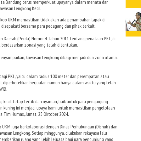
Kota Bandung terus memperkuat upayanya dalam menata dan
awasan Lengkong Kecil.
iskop UKM memastikan tidak akan ada penambahan lapak di
disepakati bersama para pedagang dan pihak terkait.
ran Daerah (Perda) Nomor 4 Tahun 2011 tentang penataan PKL, di
 berdasarkan zonasi yang telah ditentukan.
 menyampaikan, kawasan Lengkong dibagi menjadi dua zona utama:
agi PKL, yaitu dalam radius 100 meter dari perempatan atau
KL diperbolehkan berjualan namun hanya dalam waktu yang telah
 WIB.
 kecil tetap tertib dan nyaman, baik untuk para pengunjung
n kuning ini menjadi upaya kami untuk memastikan pengelolaan
ada Tim Humas, Jumat, 25 Oktober 2024.
op UKM juga berkolaborasi dengan Dinas Perhubungan (Dishub) dan
kawasan Lengkong. Setiap minggunya, dilakukan rekayasa lalu
 memberikan ruang yang lebih leluasa bagi para pengunjung yang