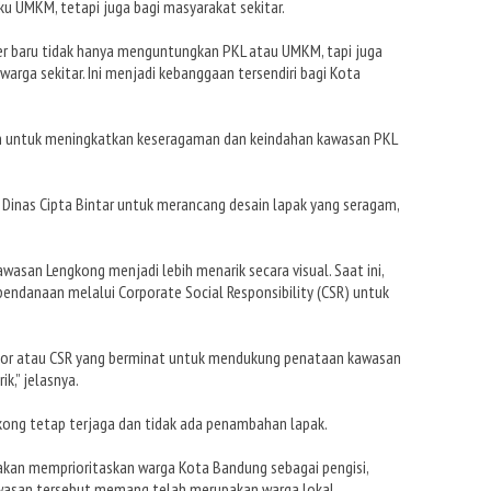
ku UMKM, tetapi juga bagi masyarakat sekitar.
er baru tidak hanya menguntungkan PKL atau UMKM, tapi juga
ga sekitar. Ini menjadi kebanggaan tersendiri bagi Kota
an untuk meningkatkan keseragaman dan keindahan kawasan PKL
Dinas Cipta Bintar untuk merancang desain lapak yang seragam,
asan Lengkong menjadi lebih menarik secara visual. Saat ini,
endanaan melalui Corporate Social Responsibility (CSR) untuk
stor atau CSR yang berminat untuk mendukung penataan kawasan
ik,” jelasnya.
gkong tetap terjaga dan tidak ada penambahan lapak.
 akan memprioritaskan warga Kota Bandung sebagai pengisi,
kawasan tersebut memang telah merupakan warga lokal.