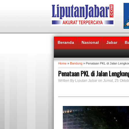
Beranda
Nasional
Jabar
B
Headlines News :
Home
»
Bandung
» Penataan PKL di Jalan Lengkon
Penataan PKL di Jalan Lengkong
Written By Liputan Jabar on Jumat, 25 Oktob