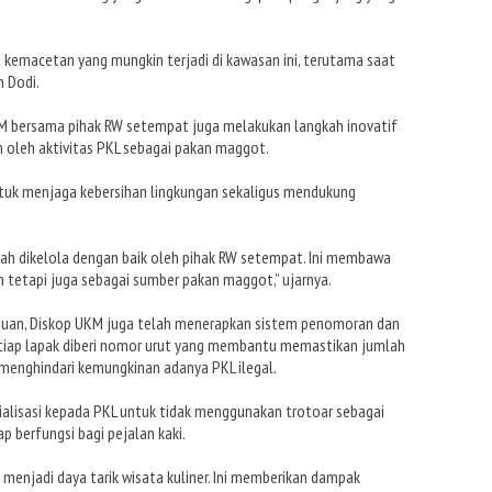
kemacetan yang mungkin terjadi di kawasan ini, terutama saat
h Dodi.
M bersama pihak RW setempat juga melakukan langkah inovatif
 oleh aktivitas PKL sebagai pakan maggot.
untuk menjaga kebersihan lingkungan sekaligus mendukung
dah dikelola dengan baik oleh pihak RW setempat. Ini membawa
n tetapi juga sebagai sumber pakan maggot,” ujarnya.
auan, Diskop UKM juga telah menerapkan sistem penomoran dan
Setiap lapak diberi nomor urut yang membantu memastikan jumlah
menghindari kemungkinan adanya PKL ilegal.
sialisasi kepada PKL untuk tidak menggunakan trotoar sebagai
p berfungsi bagi pejalan kaki.
enjadi daya tarik wisata kuliner. Ini memberikan dampak