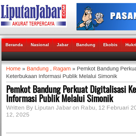
Beranda
Nasional
Jabar
Bandung
Ekobis
Hukr
Headlines News :
Home
»
Bandung
,
Ragam
» Pemkot Bandung Perkuat 
Keterbukaan Informasi Publik Melalui Simonik
Pemkot Bandung Perkuat Digitalisasi K
Informasi Publik Melalui Simonik
Written By Liputan Jabar on Rabu, 12 Februari 2
12, 2025