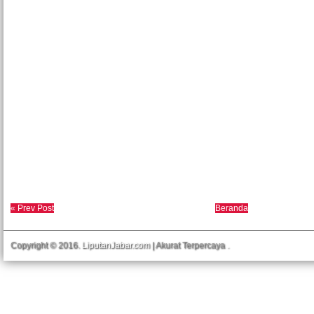
« Prev Post
Beranda
Copyright © 2016.
LiputanJabar.com
| Akurat Terpercaya
.