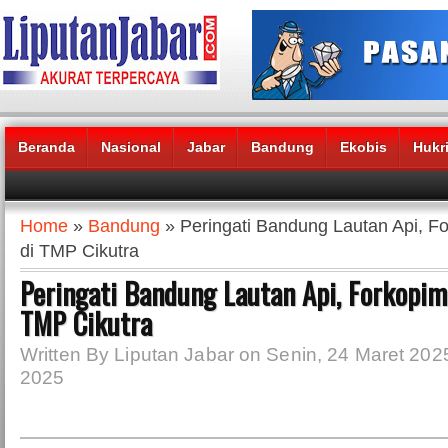
Beranda
Nasional
Jabar
Bandung
Ekobis
Hukr
Headlines News :
Home
»
Bandung
» Peringati Bandung Lautan Api, F
di TMP Cikutra
Peringati Bandung Lautan Api, Forkopim
TMP Cikutra
Written By Liputan Jabar on Senin, 24 Maret 2025
2025