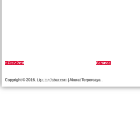
« Prev Post
Beranda
Copyright © 2016.
LiputanJabar.com
| Akurat Terpercaya
.