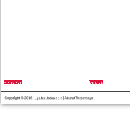
« Prev Post
Beranda
Copyright © 2016.
LiputanJabar.com
| Akurat Terpercaya
.