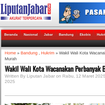
Beranda
Nasional
Jabar
Bandung
Ekobis
Hukr
Headlines News :
Home
»
Bandung
,
Hukrim
» Wakil Wali Kota Wacana
Murah
Wakil Wali Kota Wacanakan Perbanyak 
Written By Liputan Jabar on Rabu, 12 Maret 2025
2025