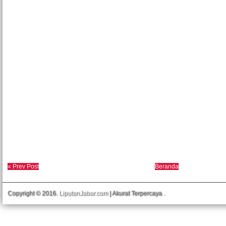
« Prev Post
Beranda
Copyright © 2016.
LiputanJabar.com
| Akurat Terpercaya
.