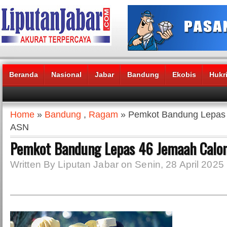
Beranda
Nasional
Jabar
Bandung
Ekobis
Hukr
Headlines News :
Home
»
Bandung
,
Ragam
» Pemkot Bandung Lepas 
ASN
Pemkot Bandung Lepas 46 Jemaah Calon
Written By Liputan Jabar on Senin, 28 April 2025 