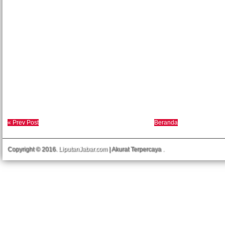
« Prev Post
Beranda
Copyright © 2016.
LiputanJabar.com
| Akurat Terpercaya
.