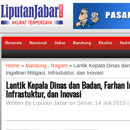
Beranda
Nasional
Jabar
Bandung
Ekobis
Hukr
Headlines News :
Home
»
Bandung
,
Ragam
» Lantik Kepala Dinas da
Ingatkan Mitigasi, Infrastuktur, dan Inovasi
Lantik Kepala Dinas dan Badan, Farhan I
Infrastuktur, dan Inovasi
Written By Liputan Jabar on Senin, 14 Juli 2025 |