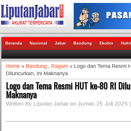
Beranda
Nasional
Jabar
Bandung
Ekobis
Hukr
Headlines News :
Home
»
Bandung
,
Ragam
» Logo dan Tema Resmi H
Diluncurkan, Ini Maknanya
Logo dan Tema Resmi HUT ke-80 RI Dilun
Maknanya
Written By Liputan Jabar on Jumat, 25 Juli 2025 |