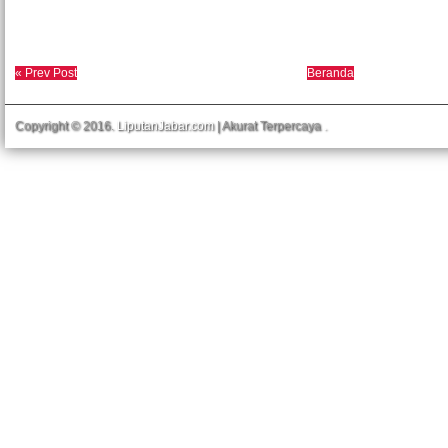
« Prev Post
Beranda
Copyright © 2016.
LiputanJabar.com
| Akurat Terpercaya
.