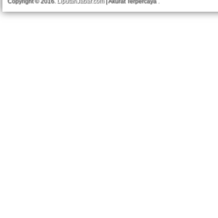
Copyright © 2016.
LiputanJabar.com
| Akurat Terpercaya
.