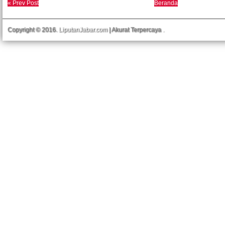
« Prev Post
Beranda
Copyright © 2016.
LiputanJabar.com
| Akurat Terpercaya
.