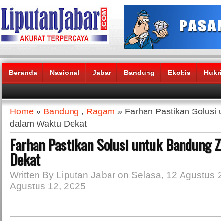
Beranda
Nasional
Jabar
Bandung
Ekobis
Hukr
Headlines News :
Home
»
Bandung
,
Ragam
» Farhan Pastikan Solusi
dalam Waktu Dekat
Farhan Pastikan Solusi untuk Bandung 
Dekat
Written By Liputan Jabar on Selasa, 12 Agustus 
Agustus 12, 2025