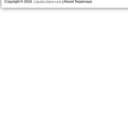
Copyright © 2016.
LiputanJabar.com
| Akurat Terpercaya
.