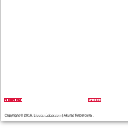
« Prev Post
Beranda
Copyright © 2016.
LiputanJabar.com
| Akurat Terpercaya
.