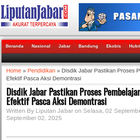
Beranda
Nasional
Jabar
Bandung
Ekobis
Hukr
Headlines News :
Home
»
Pendidikan
» Disdik Jabar Pastikan Proses 
Efektif Pasca Aksi Demontrasi
Disdik Jabar Pastikan Proses Pembelaja
Efektif Pasca Aksi Demontrasi
Written By Liputan Jabar on Selasa, 02 Septembe
September 02, 2025