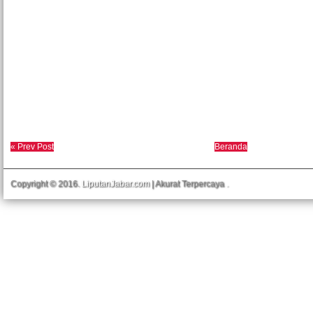
« Prev Post
Beranda
Copyright © 2016.
LiputanJabar.com
| Akurat Terpercaya
.