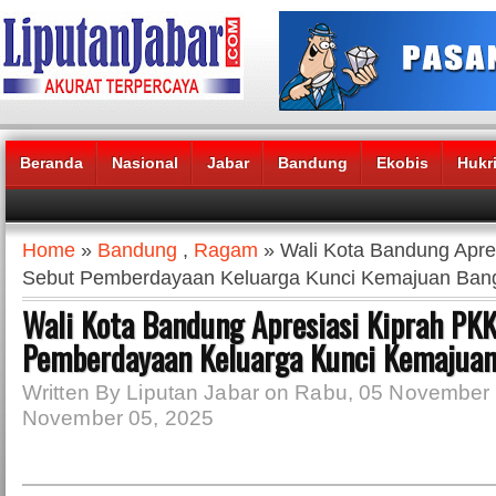
Beranda
Nasional
Jabar
Bandung
Ekobis
Hukr
Headlines News :
Home
»
Bandung
,
Ragam
» Wali Kota Bandung Apre
Sebut Pemberdayaan Keluarga Kunci Kemajuan Ban
Wali Kota Bandung Apresiasi Kiprah PKK
Pemberdayaan Keluarga Kunci Kemajua
Written By Liputan Jabar on Rabu, 05 November
November 05, 2025