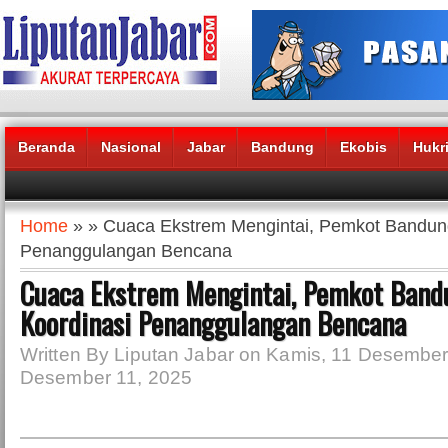
Beranda
Nasional
Jabar
Bandung
Ekobis
Hukr
Headlines News :
Home
» » Cuaca Ekstrem Mengintai, Pemkot Bandung
Penanggulangan Bencana
Cuaca Ekstrem Mengintai, Pemkot Band
Koordinasi Penanggulangan Bencana
Written By Liputan Jabar on Kamis, 11 Desember
Desember 11, 2025