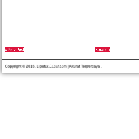
« Prev Post
Beranda
Copyright © 2016.
LiputanJabar.com
| Akurat Terpercaya
.