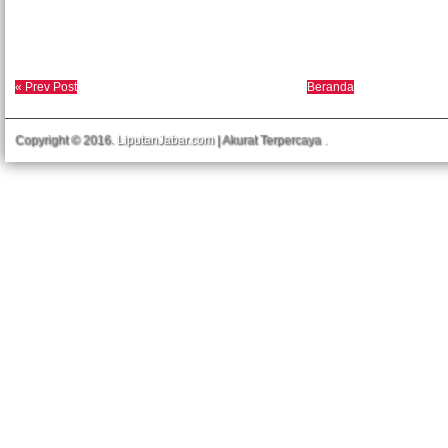
« Prev Post
Beranda
Copyright © 2016.
LiputanJabar.com
| Akurat Terpercaya
.