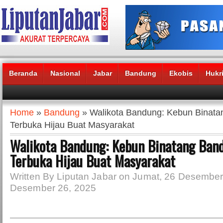
Beranda
Nasional
Jabar
Bandung
Ekobis
Hukr
Headlines News :
Home
»
Bandung
» Walikota Bandung: Kebun Binata
Terbuka Hijau Buat Masyarakat
Walikota Bandung: Kebun Binatang Ban
Terbuka Hijau Buat Masyarakat
Written By Liputan Jabar on Jumat, 26 Desember
Desember 26, 2025