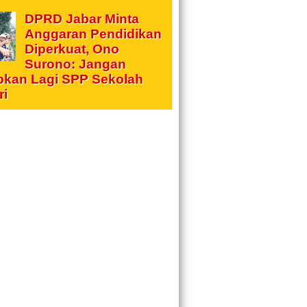
DPRD Jabar Minta
Anggaran Pendidikan
Diperkuat, Ono
Surono: Jangan
pkan Lagi SPP Sekolah
ri