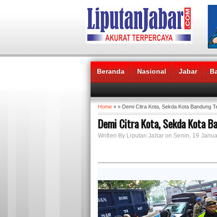
Beranda
Nasional
Jabar
B
Headlines News :
Home
» » Demi Citra Kota, Sekda Kota Bandung
Demi Citra Kota, Sekda Kota 
Written By Liputan Jabar on Senin, 19 Janua