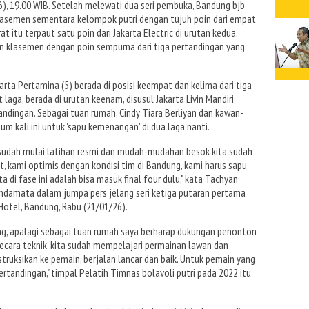
), 19.00 WIB. Setelah melewati dua seri pembuka, Bandung bjb
asemen sementara kelompok putri dengan tujuh poin dari empat
 itu terpaut satu poin dari Jakarta Electric di urutan kedua.
 klasemen dengan poin sempurna dari tiga pertandingan yang
rta Pertamina (5) berada di posisi keempat dan kelima dari tiga
laga, berada di urutan keenam, disusul Jakarta Livin Mandiri
tandingan. Sebagai tuan rumah, Cindy Tiara Berliyan dan kawan-
kali ini untuk 'sapu kemenangan' di dua laga nanti.
i sudah mulai latihan resmi dan mudah-mudahan besok kita sudah
t, kami optimis dengan kondisi tim di Bandung, kami harus sapu
 di fase ini adalah bisa masuk final four dulu," kata Tachyan
andamata dalam jumpa pers jelang seri ketiga putaran pertama
 Hotel, Bandung, Rabu (21/01/26).
ng, apalagi sebagai tuan rumah saya berharap dukungan penonton
ara teknik, kita sudah mempelajari permainan lawan dan
ruksikan ke pemain, berjalan lancar dan baik. Untuk pemain yang
ertandingan," timpal Pelatih Timnas bolavoli putri pada 2022 itu