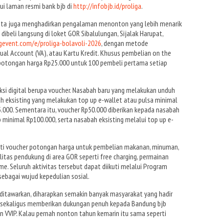
ui laman resmi bank bjb di
http://infobjb.id/proliga
.
ta juga menghadirkan pengalaman menonton yang lebih menarik
dibeli langsung di loket GOR Sibalulungan, Sijalak Harupat,
ngevent.com/e/proliga-bolavoli-2026
, dengan metode
tual Account (VA), atau Kartu Kredit. Khusus pembelian on the
 potongan harga Rp25.000 untuk 100 pembeli pertama setiap
si digital berupa voucher. Nasabah baru yang melakukan unduh
ah eksisting yang melakukan top up e-wallet atau pulsa minimal
000. Sementara itu, voucher Rp50.000 diberikan kepada nasabah
 minimal Rp100.000, serta nasabah eksisting melalui top up e-
ati voucher potongan harga untuk pembelian makanan, minuman,
ilitas pendukung di area GOR seperti free charging, permainan
ame. Seluruh aktivitas tersebut dapat diikuti melalui Program
ebagai wujud kepedulian sosial.
ditawarkan, diharapkan semakin banyak masyarakat yang hadir
 sekaligus memberikan dukungan penuh kepada Bandung bjb
dan VVIP. Kalau pernah nonton tahun kemarin itu sama seperti