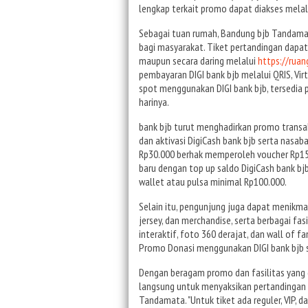
lengkap terkait promo dapat diakses melal
Sebagai tuan rumah, Bandung bjb Tandama
bagi masyarakat. Tiket pertandingan dapat 
maupun secara daring melalui
https://rua
pembayaran DIGI bank bjb melalui QRIS, Vir
spot menggunakan DIGI bank bjb, tersedia
harinya.
bank bjb turut menghadirkan promo transak
dan aktivasi DigiCash bank bjb serta nasab
Rp30.000 berhak memperoleh voucher Rp15.
baru dengan top up saldo DigiCash bank bjb
wallet atau pulsa minimal Rp100.000.
Selain itu, pengunjung juga dapat menikm
jersey, dan merchandise, serta berbagai fas
interaktif, foto 360 derajat, dan wall of f
Promo Donasi menggunakan DIGI bank bjb s
Dengan beragam promo dan fasilitas yang 
langsung untuk menyaksikan pertandingan
Tandamata. "Untuk tiket ada reguler, VIP, 