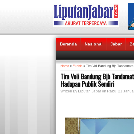
Beranda
Nasional
Jabar
B
Headlines News :
Home
»
Ekobis
» Tim Voli Bandung Bjb Tandamata 
Tim Voli Bandung Bjb Tandamat
Hadapan Publik Sendiri
Written By Liputan Jabar on Rabu, 21 Janua