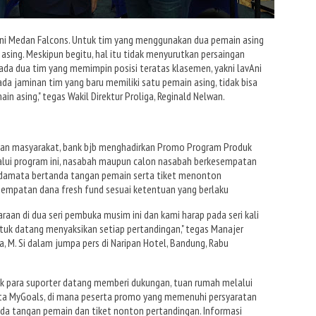
akni Medan Falcons. Untuk tim yang menggunakan dua pemain asing
 asing. Meskipun begitu, hal itu tidak menyurutkan persaingan
a ada dua tim yang memimpin posisi teratas klasemen, yakni lavAni
 ada jaminan tim yang baru memiliki satu pemain asing, tidak bisa
n asing," tegas Wakil Direktur Proliga, Reginald Nelwan.
 dan masyarakat, bank bjb menghadirkan Promo Program Produk
alui program ini, nasabah maupun calon nasabah berkesempatan
damata bertanda tangan pemain serta tiket menonton
empatan dana fresh fund sesuai ketentuan yang berlaku
aan di dua seri pembuka musim ini dan kami harap pada seri kali
untuk datang menyaksikan setiap pertandingan," tegas Manajer
 M. Si dalam jumpa pers di Naripan Hotel, Bandung, Rabu
k para suporter datang memberi dukungan, tuan rumah melalui
a MyGoals, di mana peserta promo yang memenuhi persyaratan
nda tangan pemain dan tiket nonton pertandingan. Informasi