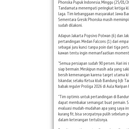
Phonska Pupuk Indonesia, Minggu (25/01/26
Tandamata menempati peringkat ketiga kl
laga. Tim kebanggaan masyarakat Jawa Barat
Sementara Gresik Phonska masih memimpin
sudah dilakoni.
Adapun Jakarta Popsivo Polwan (6) dan Jaka
pertandingan. Medan Falcons (1) dari empat 
sebagai juru kunci tanpa poin dari tiga per
kawan tentu ingin memanfaatkan momentum 
"Semua persiapan sudah 90 persen. Hari in
siap bermain. Meskipun masih ada yang saki
bersih kemenangan karena target utama kita
Iskandar, selaku Ketua klub Bandung bjb T
babak reguler Proliga 2026 di Aula Naripan
"Tim optimis untuk pertandingan di Bandu
dapat membakar semangat buat pemain. Sec
evaluasi mudah-mudahan apa yang saya inst
kurang fit, bisa secepatnya pulih sebelum p
dalam keterangan tertulisnya.