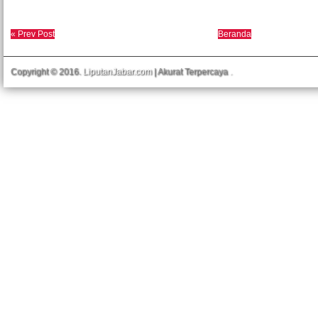
« Prev Post
Beranda
Copyright © 2016.
LiputanJabar.com
| Akurat Terpercaya
.