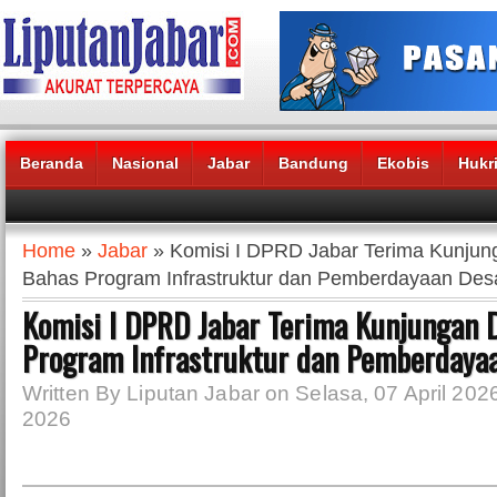
Beranda
Nasional
Jabar
Bandung
Ekobis
Hukr
Headlines News :
Home
»
Jabar
» Komisi I DPRD Jabar Terima Kunjun
Bahas Program Infrastruktur dan Pemberdayaan Des
Komisi I DPRD Jabar Terima Kunjungan 
Program Infrastruktur dan Pemberdaya
Written By Liputan Jabar on Selasa, 07 April 2026 
2026