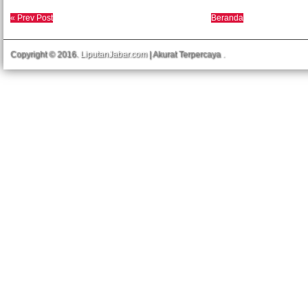
« Prev Post
Beranda
Copyright © 2016.
LiputanJabar.com
| Akurat Terpercaya
.