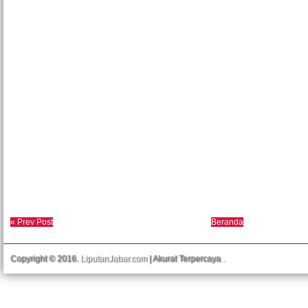
« Prev Post
Beranda
Copyright © 2016.
LiputanJabar.com
| Akurat Terpercaya
.