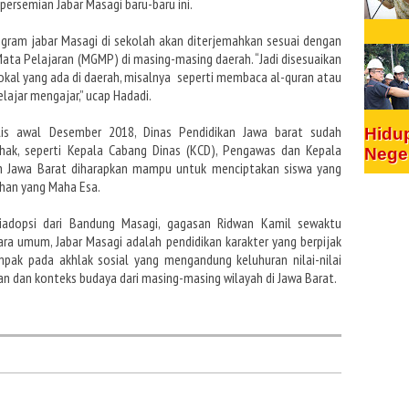
persemian Jabar Masagi baru-baru ini.
gram jabar Masagi di sekolah akan diterjemahkan sesuai dengan
ata Pelajaran (MGMP) di masing-masing daerah. “Jadi disesuaikan
okal yang ada di daerah, misalnya seperti membaca al-quran atau
lajar mengajar,” ucap Hadadi.
ilis awal Desember 2018, Dinas Pendidikan Jawa barat sudah
Hidu
ihak, seperti Kepala Cabang Dinas (KCD), Pengawas dan Kepala
Nege
tah Jawa Barat diharapkan mampu untuk menciptakan siswa yang
han yang Maha Esa.
iadopsi dari Bandung Masagi, gagasan Ridwan Kamil sewaktu
ra umum, Jabar Masagi adalah pendidikan karakter yang berpijak
mpak pada akhlak sosial yang mengandung keluhuran nilai-nilai
an dan konteks budaya dari masing-masing wilayah di Jawa Barat.