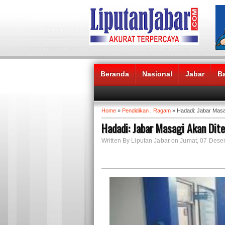
Beranda
Nasional
Jabar
B
Headlines News :
Home
»
Pendidikan
,
Ragam
» Hadadi: Jabar Masa
Hadadi: Jabar Masagi Akan Di
Written By Liputan Jabar on Jumat, 07 Des