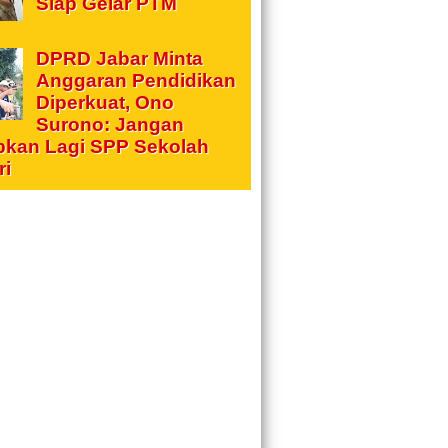
Siap Gelar PTM
DPRD Jabar Minta
Anggaran Pendidikan
Diperkuat, Ono
Surono: Jangan
pkan Lagi SPP Sekolah
ri