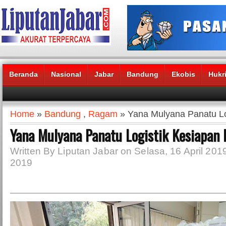
Beranda
Nasional
Jabar
Bandung
Ekobis
Hukr
Headlines News :
Home
»
Bandung
,
Ragam
» Yana Mulyana Panatu Lo
Yana Mulyana Panatu Logistik Kesiapan 
Written By Liputan Jabar on Selasa, 16 April 2019 
2019