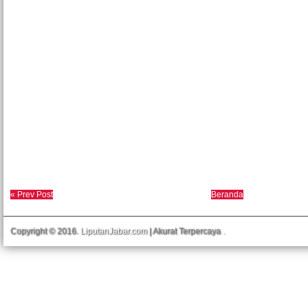
« Prev Post
Beranda
Copyright © 2016.
LiputanJabar.com
| Akurat Terpercaya
.