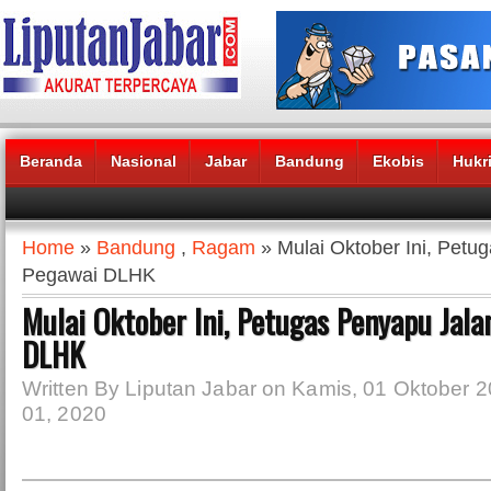
Beranda
Nasional
Jabar
Bandung
Ekobis
Hukr
Headlines News :
Home
»
Bandung
,
Ragam
» Mulai Oktober Ini, Petu
Pegawai DLHK
Mulai Oktober Ini, Petugas Penyapu Jala
DLHK
Written By Liputan Jabar on Kamis, 01 Oktober 2
01, 2020