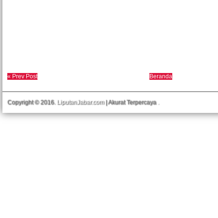
« Prev Post
Beranda
Copyright © 2016.
LiputanJabar.com
| Akurat Terpercaya
.