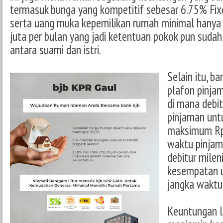
termasuk bunga yang kompetitif sebesar 6.75% Fi
serta uang muka kepemilikan rumah minimal hanya 
juta per bulan yang jadi ketentuan pokok pun suda
antara suami dan istri.
Selain itu, b
plafon pinja
di mana debi
pinjaman untu
maksimum Rp1
waktu pinjama
debitur milen
kesempatan u
jangka waktu
Keuntungan l