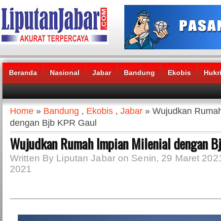
Beranda
Nasional
Jabar
Bandung
Ekobis
Hukr
Headlines News :
Home
»
Bandung
,
Ekobis
,
Jabar
» Wujudkan Rumah 
dengan Bjb KPR Gaul
Wujudkan Rumah Impian Milenial dengan B
Written By Liputan Jabar on Senin, 29 Maret 2021
2021