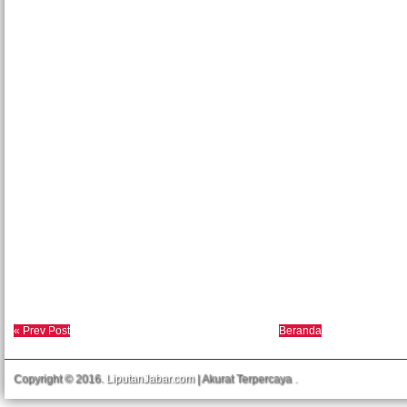
« Prev Post
Beranda
Copyright © 2016.
LiputanJabar.com
| Akurat Terpercaya
.