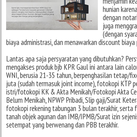
menjamin kea
hunian karen
dengan notari
juga menggrat
(dengan syar
biaya administrasi, dan menawarkan discount biaya 
Lantas apa saja persyaratan yang dibutuhkan? Pers
mengakses produk bjb KPR Gaul ini antara lain calo
WNI, berusia 21-35 tahun, berpenghasilan tetap/fi
juta (sudah termasuk joint income), fotokopi KTP
istri/fotokopi KK & Akta Menikah/Fotokopi Akta Ce
Belum Menikah, NPWP Pribadi, Slip gaji/Surat Keter
fotokopi rekening tabungan 3 bulan terakhir, serta f
tanah objek agunan dan IMB/IPMB/Surat izin sejenis
setempat yang berwenang dan PBB terakhir.