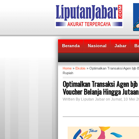
Beranda
Nasional
Jabar
B
Headlines News :
Home
»
Ekobis
» Optimalkan Transaksi Agen bjb 
Rupiah
Optimalkan Transaksi Agen bjb
Voucher Belanja Hingga Jutaan
Written By Liputan Jabar on Jumat, 10 Mei 2