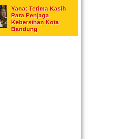
Yana: Terima Kasih
Para Penjaga
Kebersihan Kota
Bandung