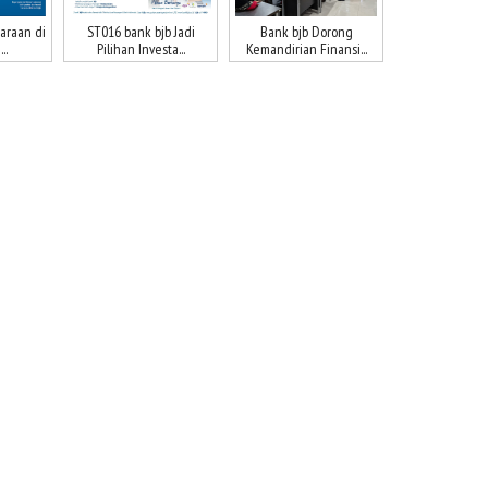
araan di
ST016 bank bjb Jadi
Bank bjb Dorong
..
Pilihan Investa...
Kemandirian Finansi...