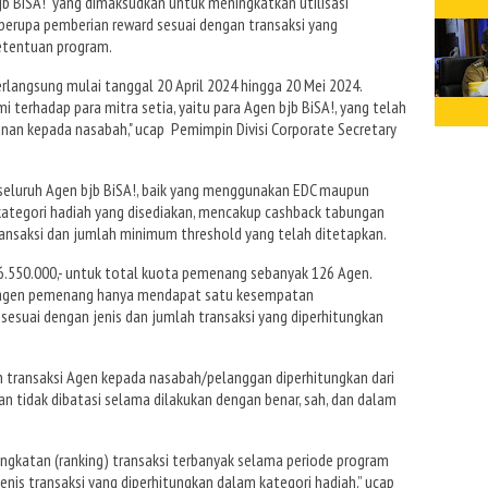
b BiSA! yang dimaksudkan untuk meningkatkan utilisasi
f berupa pemberian reward sesuai dengan transaksi yang
 ketentuan program.
rlangsung mulai tanggal 20 April 2024 hingga 20 Mei 2024.
i terhadap para mitra setia, yaitu para Agen bjb BiSA!, yang telah
nan kepada nasabah," ucap Pemimpin Divisi Corporate Secretary
i seluruh Agen bjb BiSA!, baik yang menggunakan EDC maupun
 kategori hadiah yang disediakan, mencakup cashback tabungan
transaksi dan jumlah minimum threshold yang telah ditetapkan.
6.550.000,- untuk total kuota pemenang sebanyak 126 Agen.
ap agen pemenang hanya mendapat satu kesempatan
esuai dengan jenis dan jumlah transaksi yang diperhitungkan
n transaksi Agen kepada nasabah/pelanggan diperhitungkan dari
dan tidak dibatasi selama dilakukan dengan benar, sah, dan dalam
gkatan (ranking) transaksi terbanyak selama periode program
nis transaksi yang diperhitungkan dalam kategori hadiah,” ucap