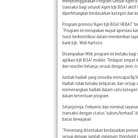
menyelenggarakan Program Gebyar Agen bj
transaksi bagi seluruh Agen bjb BiSA! akti
diperhitungkan berdasarkan kategori dan
Program promosi "Agen bjb BiSA! HEBAT" be
“Program ini merupakan wujud apresiasi kam
turut berkontribusi dalam memberikan laya
bank bjb, Widi Hartoto.
Disampaikan Widi, program ini berlaku bag
aplikasi bjb BiSA! mobile. Terdapat empat
dan voucher belanja, sesuai dengan jenis 
Jumlah hadiah yang tersedia mencapai Rp3
Hadiah tidak berlaku kelipatan, dan seti
memenangkan hadiah dalam satu kategori s
dalam ketentuan program.
Selanjutnya, frekuensi dan nominal layana
transaksi dengan status "sukses/berhasil" 
batas kewajaran
“Pemenang ditentukan berdasarkan pemerin
sesuai dengan jumlah minimum threshold je