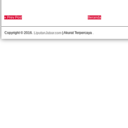
« Prev Post
Beranda
Copyright © 2016.
LiputanJabar.com
| Akurat Terpercaya
.