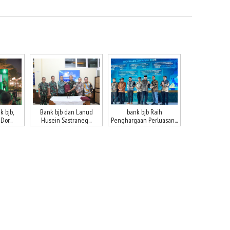
 bjb,
Bank bjb dan Lanud
bank bjb Raih
or...
Husein Sastraneg...
Penghargaan Perluasan...