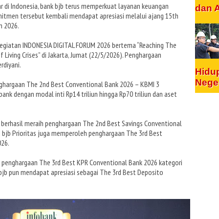
 di Indonesia, bank bjb terus memperkuat layanan keuangan
dan 
Komitmen tersebut kembali mendapat apresiasi melalui ajang 15th
n 2026.
kegiatan INDONESIA DIGITAL FORUM 2026 bertema “Reaching The
Living Crises” di Jakarta, Jumat (22/5/2026). Penghargaan
rdiyani.
Hidu
Nege
nghargaan The 2nd Best Conventional Bank 2026 – KBMI 3
nk dengan modal inti Rp14 triliun hingga Rp70 triliun dan aset
 berhasil meraih penghargaan The 2nd Best Savings Conventional
n bjb Prioritas juga memperoleh penghargaan The 3rd Best
26.
ih penghargaan The 3rd Best KPR Conventional Bank 2026 kategori
bjb pun mendapat apresiasi sebagai The 3rd Best Deposito