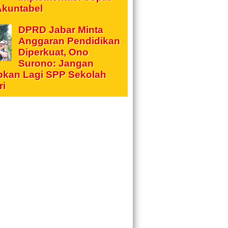
Akuntabel
DPRD Jabar Minta
Anggaran Pendidikan
Diperkuat, Ono
Surono: Jangan
pkan Lagi SPP Sekolah
ri