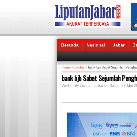
Beranda
Nasional
Jabar
B
Headlines News :
Home
»
Ekobis
» bank bjb Sabet Sejumlah Penghar
bank bjb Sabet Sejumlah Pengh
Written By Liputan Jabar on Sabtu, 23 Mei 2