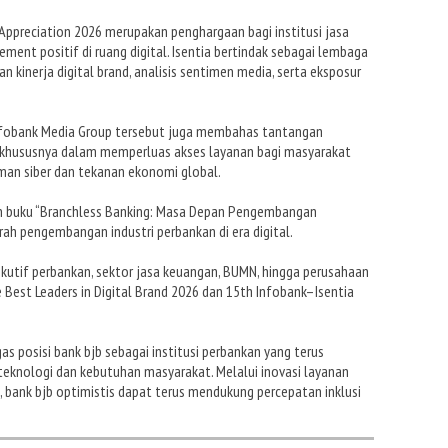
 Appreciation 2026 merupakan penghargaan bagi institusi jasa
nt positif di ruang digital. Isentia bertindak sebagai lembaga
 kinerja digital brand, analisis sentimen media, serta eksposur
Infobank Media Group tersebut juga membahas tantangan
n, khususnya dalam memperluas akses layanan bagi masyarakat
an siber dan tekanan ekonomi global.
an buku “Branchless Banking: Masa Depan Pengembangan
rah pengembangan industri perbankan di era digital.
ekutif perbankan, sektor jasa keuangan, BUMN, hingga perusahaan
 Best Leaders in Digital Brand 2026 dan 15th Infobank–Isentia
posisi bank bjb sebagai institusi perbankan yang terus
eknologi dan kebutuhan masyarakat. Melalui inovasi layanan
, bank bjb optimistis dapat terus mendukung percepatan inklusi