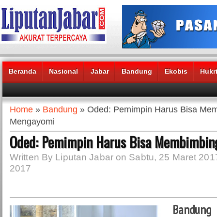
Beranda
Nasional
Jabar
Bandung
Ekobis
Hukr
Headlines News :
Home
»
Bandung
» Oded: Pemimpin Harus Bisa Mem
Mengayomi
Oded: Pemimpin Harus Bisa Membimbin
Written By Liputan Jabar on Sabtu, 25 Maret 2017
2017
Bandun