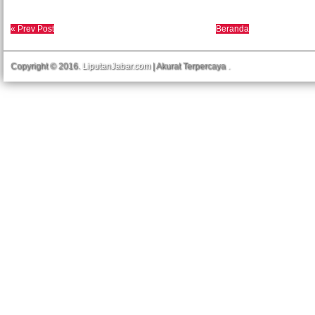
« Prev Post
Beranda
Copyright © 2016.
LiputanJabar.com
| Akurat Terpercaya
.