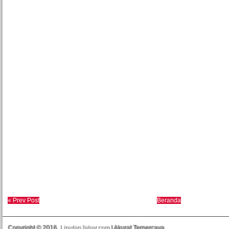
« Prev Post
Beranda
Copyright © 2016.
LiputanJabar.com
| Akurat Terpercaya
.