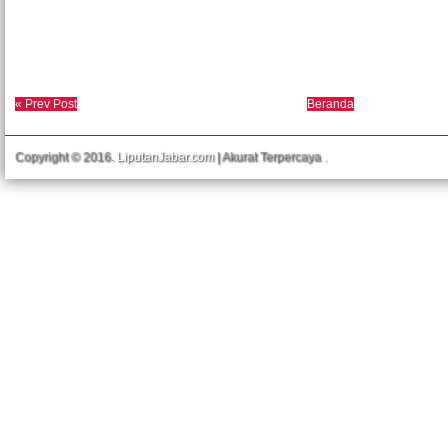
« Prev Post
Beranda
Copyright © 2016.
LiputanJabar.com
| Akurat Terpercaya
.