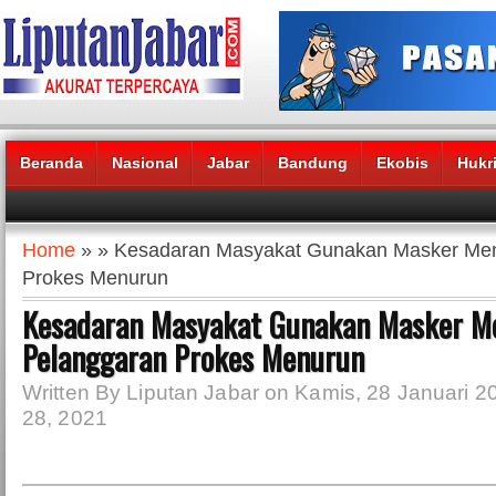
Beranda
Nasional
Jabar
Bandung
Ekobis
Hukr
Headlines News :
Home
» » Kesadaran Masyakat Gunakan Masker Men
Prokes Menurun
Kesadaran Masyakat Gunakan Masker Me
Pelanggaran Prokes Menurun
Written By Liputan Jabar on Kamis, 28 Januari 2
28, 2021