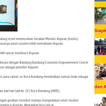
Siap
ung resmi meluncurkan Gerakan Menulis Alquran (Geulis).
hususnya umat muslim lebih memahami Alquran.
ebih lancar membaca Alquran.
laborasi dengan Bandung Bandung Economic Empowerment Center
ia sebagai penerbit Alquran.
t, para camat se-Kota Bandung menebalkan tulisan Arab sebagai
dan 
an dari hari Jadi ke-211 Kota Bandung (HJKB).
 dengan gerakan tersebut mampu mengedukasi umat muslim
embaca Alquran, diharapkan bisa lancar.