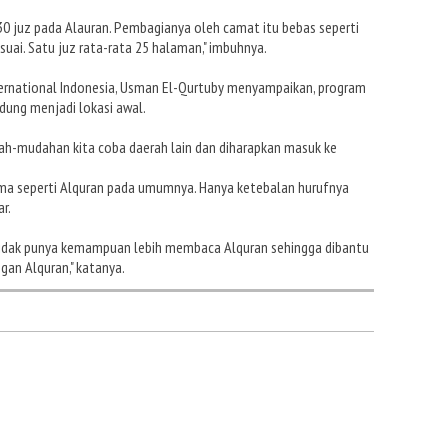
0 juz pada Alauran. Pembagianya oleh camat itu bebas seperti
suai. Satu juz rata-rata 25 halaman," imbuhnya.
ernational Indonesia, Usman El-Qurtuby menyampaikan, program
dung menjadi lokasi awal.
udah-mudahan kita coba daerah lain dan diharapkan masuk ke
ama seperti Alquran pada umumnya. Hanya ketebalan hurufnya
r.
idak punya kemampuan lebih membaca Alquran sehingga dibantu
ngan Alquran," katanya.