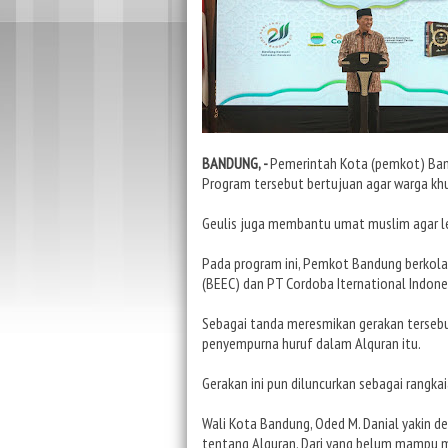
BANDUNG, -
Pemerintah Kota (pemkot) Band
Program tersebut bertujuan agar warga k
Geulis juga membantu umat muslim agar l
Pada program ini, Pemkot Bandung berko
(BEEC) dan PT Cordoba Iternational Indones
Sebagai tanda meresmikan gerakan tersebu
penyempurna huruf dalam Alquran itu.
Gerakan ini pun diluncurkan sebagai rangkai
Wali Kota Bandung, Oded M. Danial yakin
tentang Alquran. Dari yang belum mampu m