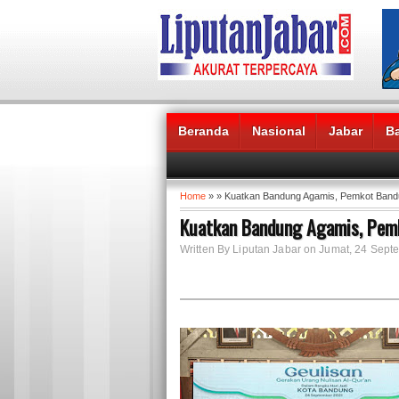
Beranda
Nasional
Jabar
B
Headlines News :
Home
» » Kuatkan Bandung Agamis, Pemkot Bandu
Kuatkan Bandung Agamis, Pemk
Written By Liputan Jabar on Jumat, 24 Sep