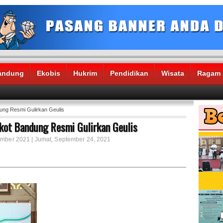
andung
Ekobis
Hukrim
Pendidikan
Wisata
Ragam
ng Resmi Gulirkan Geulis
ot Bandung Resmi Gulirkan Geulis
tember 2021 | Jumat, September 24, 2021