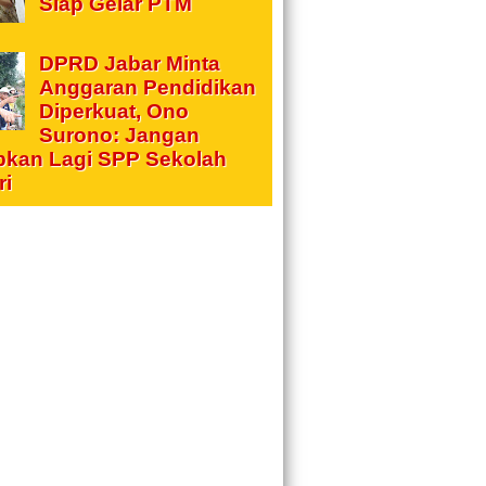
Siap Gelar PTM
DPRD Jabar Minta
Anggaran Pendidikan
Diperkuat, Ono
Surono: Jangan
pkan Lagi SPP Sekolah
ri