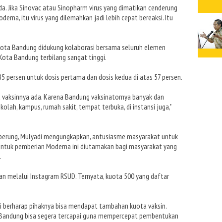
da. Jika Sinovac atau Sinopharm virus yang dimatikan cenderung
derna, itu virus yang dilemahkan jadi lebih cepat bereaksi. Itu
 Kota Bandung didukung kolaborasi bersama seluruh elemen
 Kota Bandung terbilang sangat tinggi.
 persen untuk dosis pertama dan dosis kedua di atas 57 persen.
ma vaksinnya ada. Karena Bandung vaksinatornya banyak dan
ekolah, kampus, rumah sakit, tempat terbuka, di instansi juga,"
gberung, Mulyadi mengungkapkan, antusiasme masyarakat untuk
 untuk pemberian Moderna ini diutamakan bagi masyarakat yang
.
n melalui Instagram RSUD. Ternyata, kuota 500 yang daftar
i berharap pihaknya bisa mendapat tambahan kuota vaksin.
a Bandung bisa segera tercapai guna mempercepat pembentukan