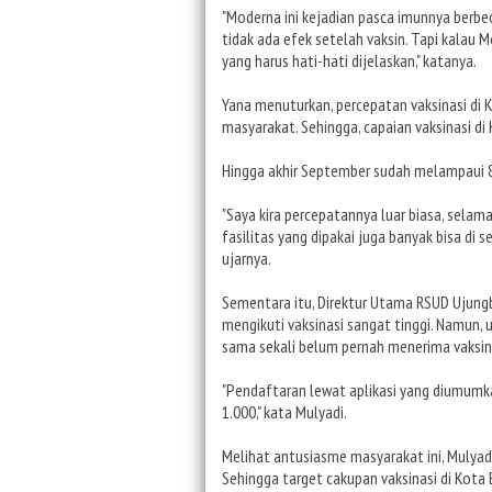
"Moderna ini kejadian pasca imunnya berbe
tidak ada efek setelah vaksin. Tapi kalau Mo
yang harus hati-hati dijelaskan," katanya.
Yana menuturkan, percepatan vaksinasi di
masyarakat. Sehingga, capaian vaksinasi di
Hingga akhir September sudah melampaui 85
"Saya kira percepatannya luar biasa, sela
fasilitas yang dipakai juga banyak bisa di s
ujarnya.
Sementara itu, Direktur Utama RSUD Ujun
mengikuti vaksinasi sangat tinggi. Namun,
sama sekali belum pernah menerima vaksin
"Pendaftaran lewat aplikasi yang diumumka
1.000," kata Mulyadi.
Melihat antusiasme masyarakat ini, Mulyad
Sehingga target cakupan vaksinasi di Kot