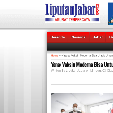
Beranda
Nasional
Jabar
B
Headlines News :
Home
» » Yana: Vaksin Moderna Bisa Untuk Umu
Yana: Vaksin Moderna Bisa Un
Written By Liputan Jabar on Minggu, 03 Okt