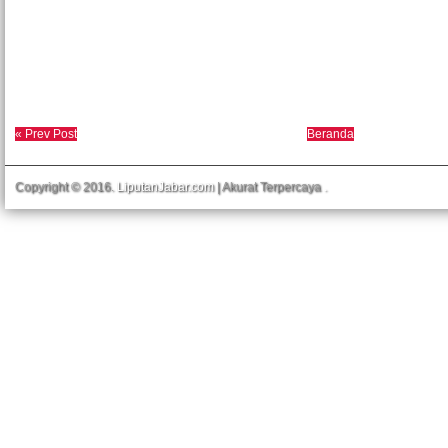
« Prev Post
Beranda
Copyright © 2016.
LiputanJabar.com
| Akurat Terpercaya
.