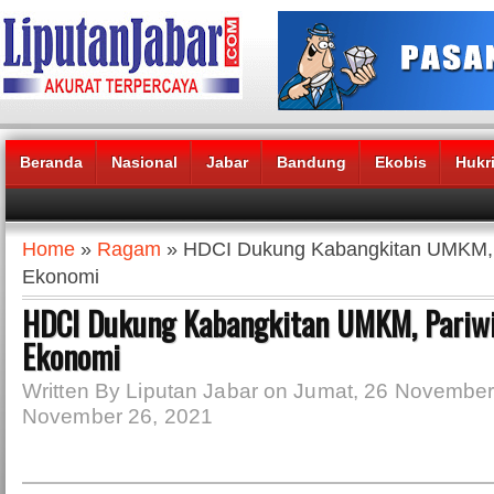
Beranda
Nasional
Jabar
Bandung
Ekobis
Hukr
Headlines News :
Home
»
Ragam
» HDCI Dukung Kabangkitan UMKM, P
Ekonomi
HDCI Dukung Kabangkitan UMKM, Pariwi
Ekonomi
Written By Liputan Jabar on Jumat, 26 November
November 26, 2021