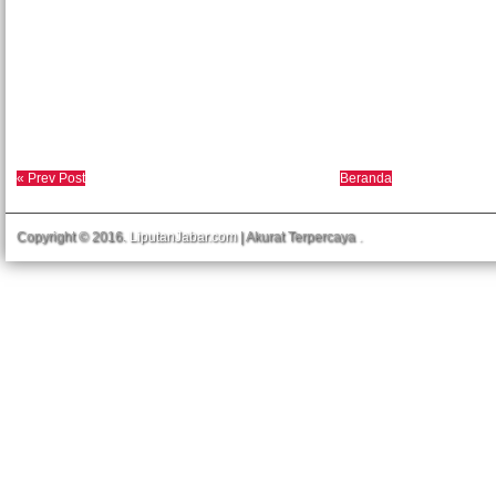
« Prev Post
Beranda
Copyright © 2016.
LiputanJabar.com
| Akurat Terpercaya
.