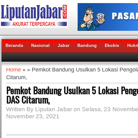
Beranda
Nasional
Jabar
Bandung
Ekobis
Hukr
Headlines News :
Home
» » Pemkot Bandung Usulkan 5 Lokasi Peng
Citarum,
Pemkot Bandung Usulkan 5 Lokasi Pen
DAS Citarum,
Written By Liputan Jabar on Selasa, 23 Novembe
November 23, 2021