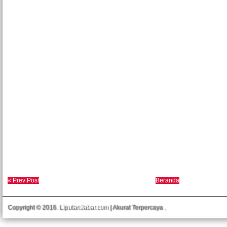
« Prev Post
Beranda
Copyright © 2016.
LiputanJabar.com
| Akurat Terpercaya
.