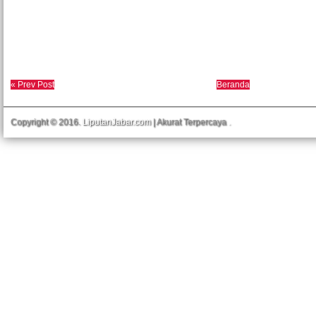
« Prev Post
Beranda
Copyright © 2016.
LiputanJabar.com
| Akurat Terpercaya
.