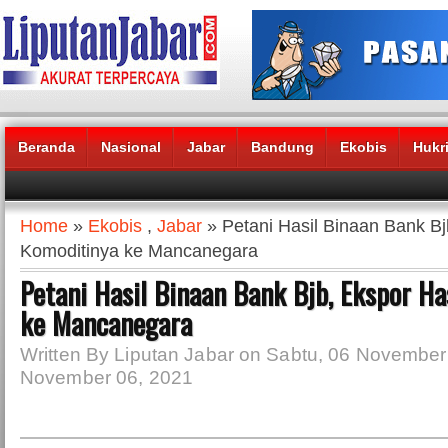
Beranda
Nasional
Jabar
Bandung
Ekobis
Hukr
Headlines News :
Home
»
Ekobis
,
Jabar
» Petani Hasil Binaan Bank Bj
Komoditinya ke Mancanegara
Petani Hasil Binaan Bank Bjb, Ekspor Ha
ke Mancanegara
Written By Liputan Jabar on Sabtu, 06 November
November 06, 2021