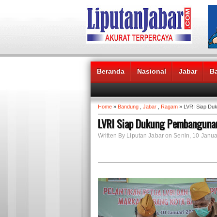
Beranda
Nasional
Jabar
B
Headlines News :
Home
»
Bandung
,
Jabar
,
Ragam
» LVRI Siap Du
LVRI Siap Dukung Pembanguna
Written By Liputan Jabar on Senin, 10 Janua