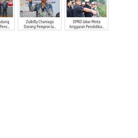
ndung
Zulkifly Chaniago
DPRD Jabar Minta
enc...
Dorong Pemprov Ja...
Anggaran Pendidika...