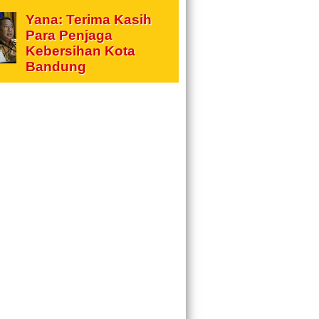
Yana: Terima Kasih
Para Penjaga
Kebersihan Kota
Bandung