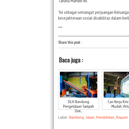
Taruna Mandiri ini.
"Ini sebagai semangat perjuangan Keluarg
kesejahteraan sosial disabilitas dalam be
***
Share this post
:
Baca juga :
DLH Bandung:
Cari Kerja Kini
Pengelolaan Sampah
Mudah, Virtu
Dim...
Label:
Bandung
,
Jabar
,
Pendidikan
,
Ragam