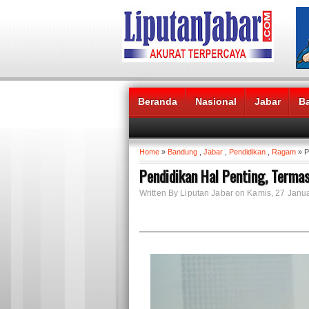
Beranda
Nasional
Jabar
B
Headlines News :
Home
»
Bandung
,
Jabar
,
Pendidikan
,
Ragam
» P
Pendidikan Hal Penting, Termas
Written By Liputan Jabar on Kamis, 27 Janua