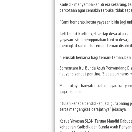
Kadisdik menyampaikan, di era sekarang, t
perkotaan agar semakin terbuka, tidak sepe
"Kami berharap, ketua yayasan bikin lagi uni
Jadi, lanjut Kadisdik, di setiap desa atau k
yayasan. Bisa menggunakan kantor desa, p
meningkatkan mutu teman-teman disabilit
"Teruslah berkarya bagi teman-teman, bai
Sementara itu, Bunda Asuh Penyandang Disa
hal yang sangat penting. "Siapa pun harus 
Menurutnya, banyak sekali masyarakat yan
juga inspirasi.
"Itulah kenapa pendidikan jadi guru palin
serta mengangkat derajatnya," jelasnya.
Ketua Yayasan SLBN Taruna Mandiri Kabupa
kehadiran Kadisdik dan Bunda Asuh Penyanda