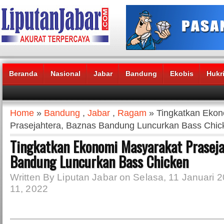
Beranda
Nasional
Jabar
Bandung
Ekobis
Hukr
Headlines News :
Home
»
Bandung
,
Jabar
,
Ragam
» Tingkatkan Ekon
Prasejahtera, Baznas Bandung Luncurkan Bass Chic
Tingkatkan Ekonomi Masyarakat Praseja
Bandung Luncurkan Bass Chicken
Written By Liputan Jabar on Selasa, 11 Januari 2
11, 2022