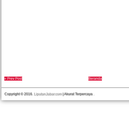
« Prev Post
Beranda
Copyright © 2016.
LiputanJabar.com
| Akurat Terpercaya
.