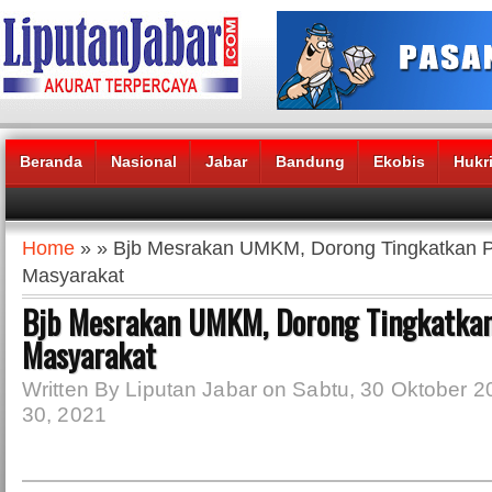
Beranda
Nasional
Jabar
Bandung
Ekobis
Hukr
Headlines News :
Home
» » Bjb Mesrakan UMKM, Dorong Tingkatkan 
Masyarakat
Bjb Mesrakan UMKM, Dorong Tingkatka
Masyarakat
Written By Liputan Jabar on Sabtu, 30 Oktober 2
30, 2021