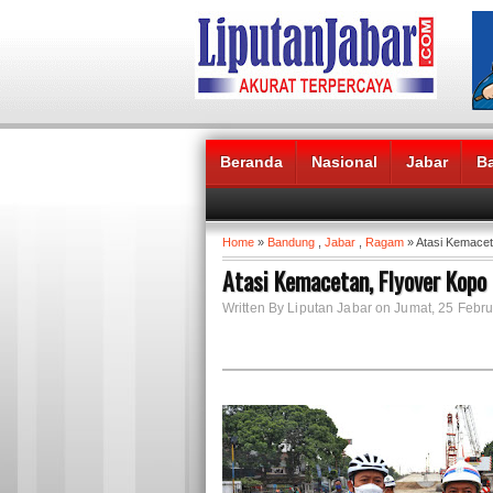
Beranda
Nasional
Jabar
B
Headlines News :
Home
»
Bandung
,
Jabar
,
Ragam
» Atasi Kemacet
Atasi Kemacetan, Flyover Kopo
Written By Liputan Jabar on Jumat, 25 Febru