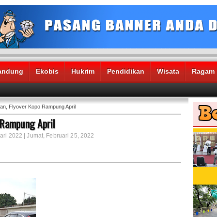
andung
Ekobis
Hukrim
Pendidikan
Wisata
Ragam
an, Flyover Kopo Rampung April
 Rampung April
ari 2022 | Jumat, Februari 25, 2022