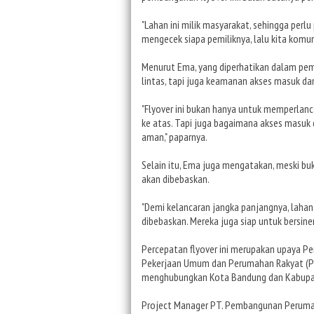
"Lahan ini milik masyarakat, sehingga perl
mengecek siapa pemiliknya, lalu kita komuni
Menurut Ema, yang diperhatikan dalam pemb
lintas, tapi juga keamanan akses masuk da
"Flyover ini bukan hanya untuk memperlanca
ke atas. Tapi juga bagaimana akses masuk 
aman," paparnya.
Selain itu, Ema juga mengatakan, meski buk
akan dibebaskan.
"Demi kelancaran jangka panjangnya, lahan 
dibebaskan. Mereka juga siap untuk bersine
Percepatan flyover ini merupakan upaya 
Pekerjaan Umum dan Perumahan Rakyat (PUP
menghubungkan Kota Bandung dan Kabupa
Project Manager PT. Pembangunan Perumah