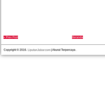
« Prev Post
Beranda
Copyright © 2016.
LiputanJabar.com
| Akurat Terpercaya
.