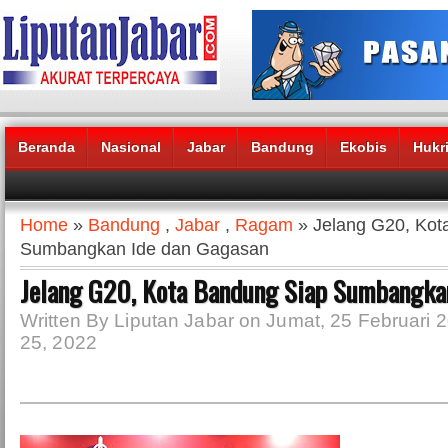
Beranda
Nasional
Jabar
Bandung
Ekobis
Hukr
Headlines News :
Home
»
Bandung
,
Jabar
,
Ragam
» Jelang G20, Kot
Sumbangkan Ide dan Gagasan
Jelang G20, Kota Bandung Siap Sumbangka
Written By Liputan Jabar on Jumat, 25 Februari 2
25, 2022