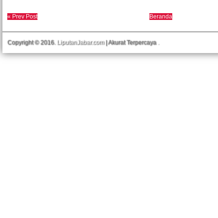
« Prev Post
Beranda
Copyright © 2016.
LiputanJabar.com
| Akurat Terpercaya
.