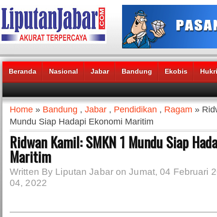
Beranda
Nasional
Jabar
Bandung
Ekobis
Hukr
Headlines News :
Home
»
Bandung
,
Jabar
,
Pendidikan
,
Ragam
» Rid
Mundu Siap Hadapi Ekonomi Maritim
Ridwan Kamil: SMKN 1 Mundu Siap Hada
Maritim
Written By Liputan Jabar on Jumat, 04 Februari 2
04, 2022