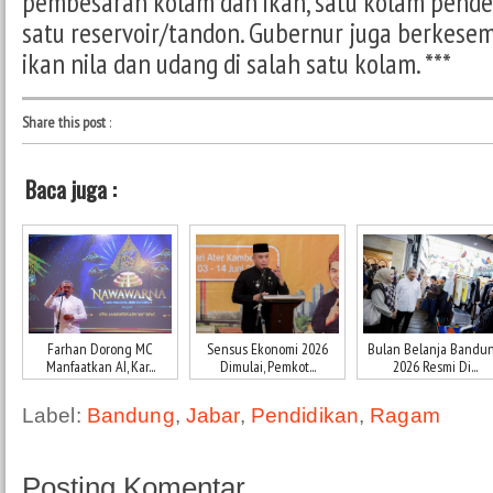
pembesaran kolam dan ikan, satu kolam pend
satu reservoir/tandon. Gubernur juga berke
ikan nila dan udang di salah satu kolam. ***
Share this post
:
Baca juga :
Farhan Dorong MC
Sensus Ekonomi 2026
Bulan Belanja Bandu
Manfaatkan AI, Kar...
Dimulai, Pemkot...
2026 Resmi Di...
Label:
Bandung
,
Jabar
,
Pendidikan
,
Ragam
Posting Komentar