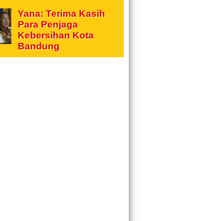
Yana: Terima Kasih
Para Penjaga
Kebersihan Kota
Bandung