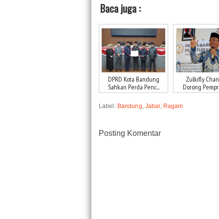
Baca juga :
DPRD Kota Bandung
Zulkifly Cha
Sahkan Perda Penc...
Dorong Pemprov
Label:
Bandung
,
Jabar
,
Ragam
Posting Komentar