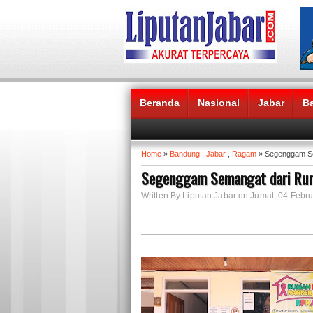
Beranda
Nasional
Jabar
B
Headlines News :
Home
»
Bandung
,
Jabar
,
Ragam
» Segenggam Se
Segenggam Semangat dari Ru
Written By Liputan Jabar on Jumat, 04 Febru