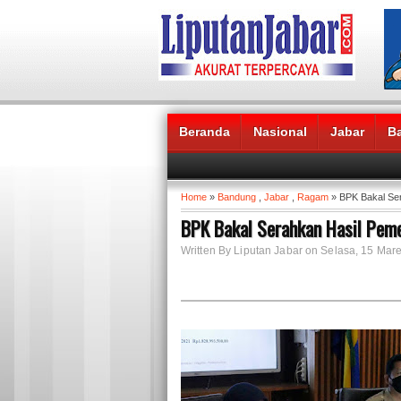
Beranda
Nasional
Jabar
B
Headlines News :
Home
»
Bandung
,
Jabar
,
Ragam
» BPK Bakal Se
BPK Bakal Serahkan Hasil Pem
Written By Liputan Jabar on Selasa, 15 Mare