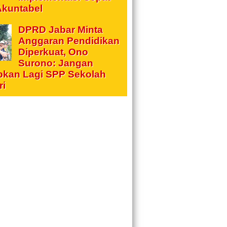
Akuntabel
DPRD Jabar Minta
Anggaran Pendidikan
Diperkuat, Ono
Surono: Jangan
pkan Lagi SPP Sekolah
ri